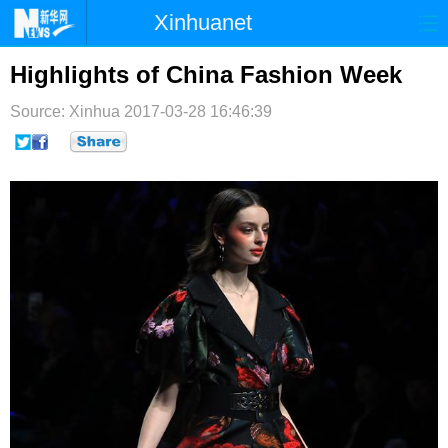
Xinhuanet
首页
时政
国际
港澳
Highlights of China Fashion Week
台湾
财经
法治
社会
Source: Xinhua
2017-03-28 16:46:39
纪检
体育
科技
军事
文娱
图片
视频
论坛
博客
微博