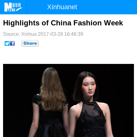
Xinhuanet
首页
时政
国际
港澳
Highlights of China Fashion Week
台湾
财经
法治
社会
Source: Xinhua
2017-03-28 16:46:39
纪检
体育
科技
军事
文娱
图片
视频
论坛
博客
微博