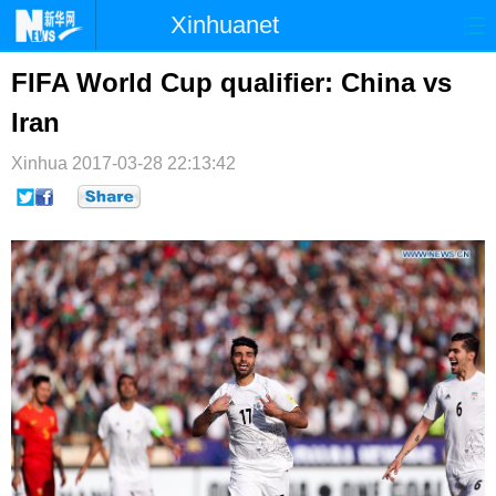
Xinhuanet
首页
时政
国际
港澳
FIFA World Cup qualifier: China vs
Iran
台湾
财经
法治
社会
Xinhua
纪检
2017-03-28 22:13:42
体育
科技
军事
文娱
图片
视频
论坛
博客
微博