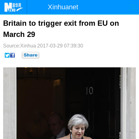
Xinhuanet
首页
时政
国际
港澳
Britain to trigger exit from EU on
March 29
台湾
财经
法治
社会
Source:Xinhua
纪检
2017-03-29 07:39:30
体育
科技
军事
文娱
图片
视频
论坛
博客
微博