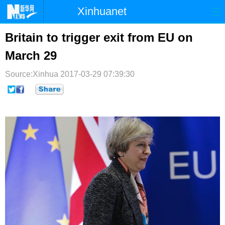
Xinhuanet
首页
时政
国际
港澳
Britain to trigger exit from EU on
March 29
台湾
财经
法治
社会
Source:Xinhua
纪检
2017-03-29 07:39:30
体育
科技
军事
文娱
图片
视频
论坛
博客
微博