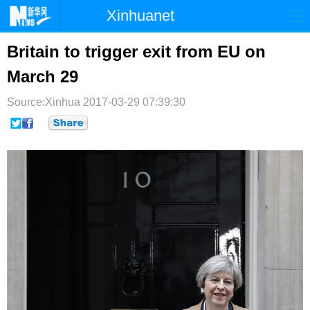
Xinhuanet
首页
时政
国际
港澳
Britain to trigger exit from EU on
March 29
台湾
财经
法治
社会
Source:Xinhua
纪检
2017-03-29 07:39:30
体育
科技
军事
文娱
图片
视频
论坛
博客
微博