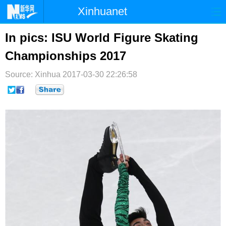
Xinhuanet
首页
时政
国际
港澳
In pics: ISU World Figure Skating
Championships 2017
台湾
财经
法治
社会
Source: Xinhua
纪检
2017-03-30 22:26:58
体育
科技
军事
文娱
图片
视频
论坛
博客
微博