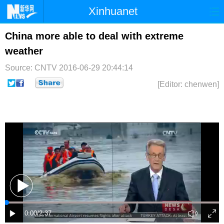
Xinhuanet
首页
时政
国际
港澳
China more able to deal with extreme
weather
台湾
财经
法治
社会
Source: CNTV
2016-06-29 20:44:14
纪检
体育
科技
军事
[Editor: chenwen]
文娱
图片
视频
论坛
博客
微博