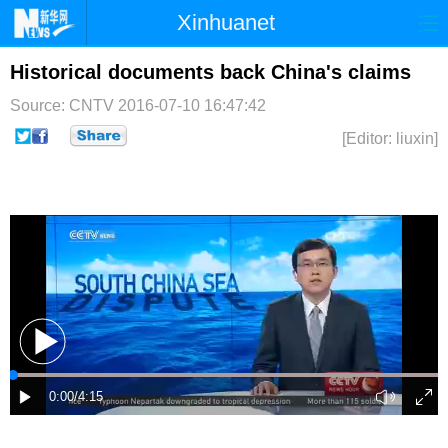
Xinhuanet
首页
时政
国际
港澳
Historical documents back China's claims
Source: CNTV
2016-07-10 16:47:42
台湾
财经
法治
社会
[Editor: liuxin]
纪检
体育
科技
军事
文娱
图片
视频
论坛
博客
微博