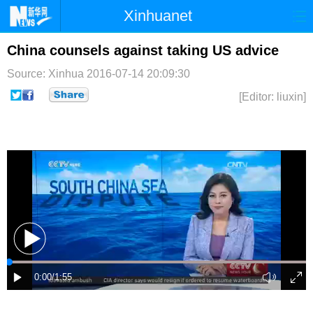
Xinhuanet
首页
时政
国际
港澳
China counsels against taking US advice
Source: Xinhua
2016-07-14 20:09:30
台湾
财经
法治
社会
[Editor: liuxin]
纪检
体育
科技
军事
文娱
图片
视频
论坛
博客
微博