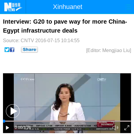
Xinhuanet
首页
时政
国际
港澳
Interview: G20 to pave way for more China-
Egypt infrastructure deals
台湾
财经
法治
社会
Source: CNTV
2016-07-15 10:14:55
纪检
体育
科技
军事
[Editor: Mengjiao Liu]
文娱
图片
视频
论坛
博客
微博