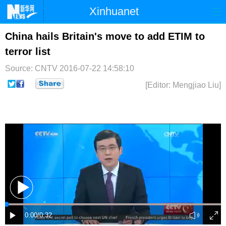
Xinhuanet
首页
时政
国际
港澳
China hails Britain's move to add ETIM to
terror list
台湾
财经
法治
社会
Source: CNTV
2016-07-22 14:58:10
纪检
体育
科技
军事
[Editor: Mengjiao Liu]
文娱
图片
视频
论坛
博客
微博