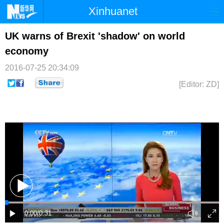
Xinhuanet
首页
时政
国际
港澳
UK warns of Brexit 'shadow' on world
economy
台湾
财经
法治
社会
2016-07-25 20:34:09
纪检
体育
科技
军事
[Editor: ZD]
文娱
图片
视频
论坛
博客
微博