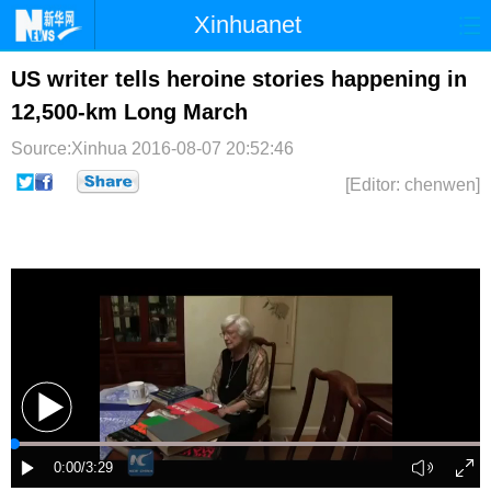
Xinhuanet
首页
时政
国际
港澳
US writer tells heroine stories happening in
12,500-km Long March
台湾
财经
法治
社会
Source:Xinhua
2016-08-07 20:52:46
纪检
体育
科技
军事
[Editor: chenwen]
文娱
图片
视频
论坛
博客
微博