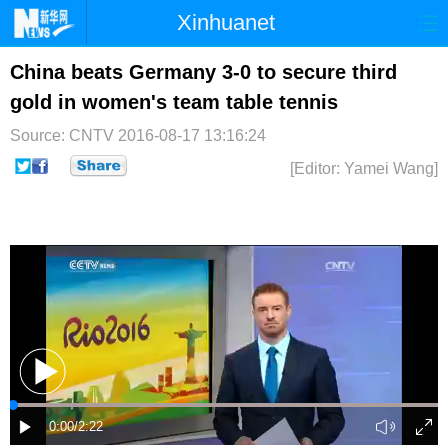
Xinhuanet
首页
时政
国际
港澳
China beats Germany 3-0 to secure third
gold in women's team table tennis
台湾
财经
法治
社会
Source: CNTV
2016-08-17 13:16:24
纪检
体育
科技
军事
[Editor: Yamei Wang]
文娱
图片
视频
论坛
博客
微博