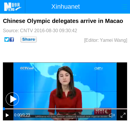
Xinhuanet
首页
时政
国际
港澳
Chinese Olympic delegates arrive in Macao
Source: CNTV
2016-08-30 09:30:42
台湾
财经
法治
社会
[Editor: Yamei Wang]
纪检
体育
科技
军事
文娱
图片
视频
论坛
博客
微博