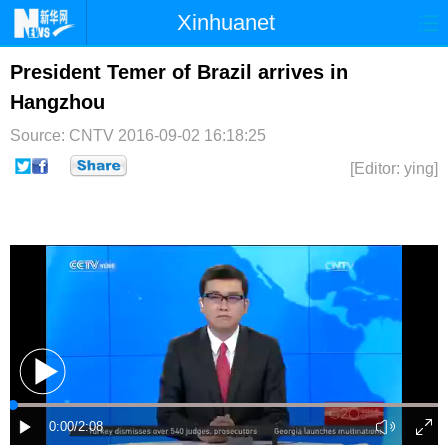
Xinhuanet
首页
时政
国际
港澳
President Temer of Brazil arrives in
Hangzhou
台湾
财经
法治
社会
Source: CNTV
2016-09-02 16:18:25
纪检
体育
科技
军事
[Editor: ying]
文娱
图片
视频
论坛
博客
微博