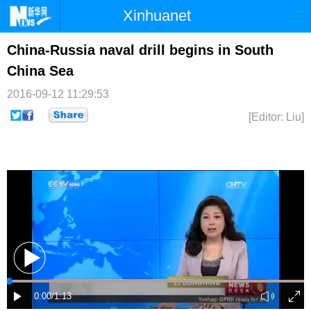
Xinhuanet
首页
时政
国际
港澳
China-Russia naval drill begins in South
China Sea
台湾
财经
法治
社会
2016-09-12 11:29:53
纪检
体育
科技
军事
[Editor: Liu]
文娱
图片
视频
论坛
博客
微博