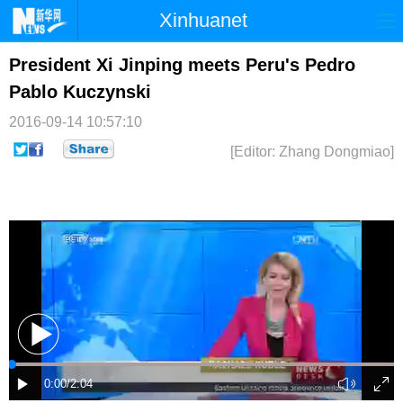
Xinhuanet
首页
时政
国际
港澳
President Xi Jinping meets Peru's Pedro
Pablo Kuczynski
台湾
财经
法治
社会
2016-09-14 10:57:10
纪检
体育
科技
军事
[Editor: Zhang Dongmiao]
文娱
图片
视频
论坛
博客
微博