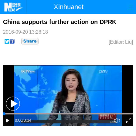
Xinhuanet
首页
时政
国际
港澳
China supports further action on DPRK
2016-09-20 13:28:18
台湾
财经
法治
社会
[Editor: Liu]
纪检
体育
科技
军事
文娱
图片
视频
论坛
博客
微博