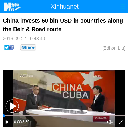
Xinhuanet
首页
时政
国际
港澳
China invests 50 bln USD in countries along
the Belt & Road route
台湾
财经
法治
社会
2016-09-27 10:43:49
纪检
体育
科技
军事
[Editor: Liu]
文娱
图片
视频
论坛
博客
微博