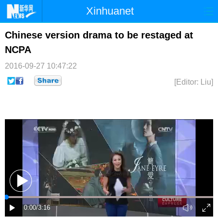
Xinhuanet
首页
时政
国际
港澳
Chinese version drama to be restaged at
NCPA
台湾
财经
法治
社会
2016-09-27 10:47:22
纪检
体育
科技
军事
[Editor: Liu]
文娱
图片
视频
论坛
博客
微博