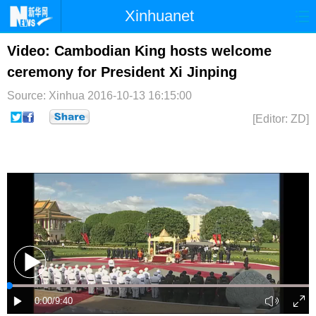
Xinhuanet
首页
时政
国际
港澳
Video: Cambodian King hosts welcome
ceremony for President Xi Jinping
台湾
财经
法治
社会
Source: Xinhua
2016-10-13 16:15:00
纪检
体育
科技
军事
[Editor: ZD]
文娱
图片
视频
论坛
博客
微博