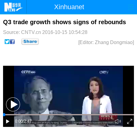
Xinhuanet
首页
时政
国际
港澳
Q3 trade growth shows signs of rebounds
Source: CNTV.cn
2016-10-15 10:54:28
台湾
财经
法治
社会
[Editor: Zhang Dongmiao]
纪检
体育
科技
军事
文娱
图片
视频
论坛
博客
微博