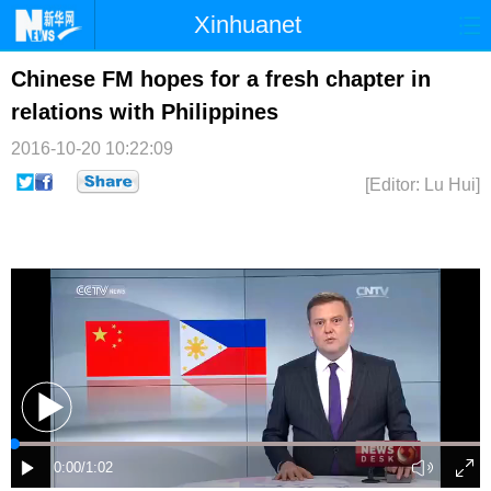
Xinhuanet
首页
时政
国际
港澳
Chinese FM hopes for a fresh chapter in
relations with Philippines
台湾
财经
法治
社会
2016-10-20 10:22:09
纪检
体育
科技
军事
[Editor: Lu Hui]
文娱
图片
视频
论坛
博客
微博