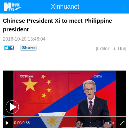
Xinhuanet
首页
时政
国际
港澳
Chinese President Xi to meet Philippine
president
台湾
财经
法治
社会
2016-10-20 13:46:04
纪检
体育
科技
军事
[Editor: Lu Hui]
文娱
图片
视频
论坛
博客
微博