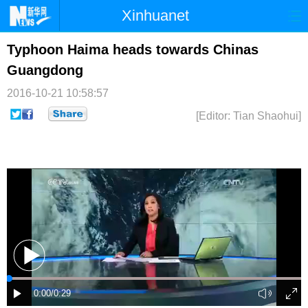
Xinhuanet
首页
时政
国际
港澳
Typhoon Haima heads towards Chinas
Guangdong
台湾
财经
法治
社会
2016-10-21 10:58:57
纪检
体育
科技
军事
[Editor: Tian Shaohui]
文娱
图片
视频
论坛
博客
微博