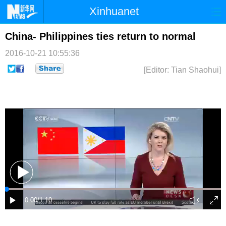
Xinhuanet
首页
时政
国际
港澳
China- Philippines ties return to normal
2016-10-21 10:55:36
台湾
财经
法治
社会
[Editor: Tian Shaohui]
纪检
体育
科技
军事
文娱
图片
视频
论坛
博客
微博