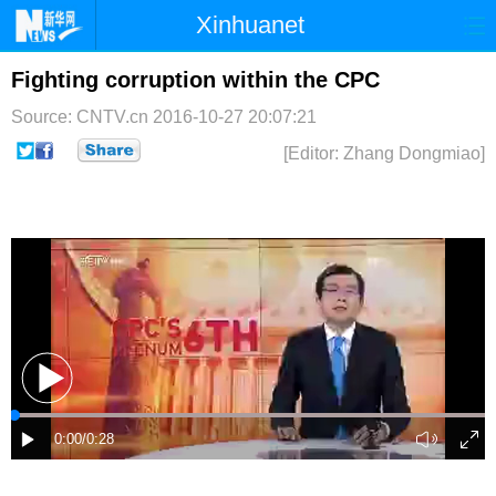
Xinhuanet
首页
时政
国际
港澳
Fighting corruption within the CPC
Source: CNTV.cn
2016-10-27 20:07:21
台湾
财经
法治
社会
[Editor: Zhang Dongmiao]
纪检
体育
科技
军事
文娱
图片
视频
论坛
博客
微博