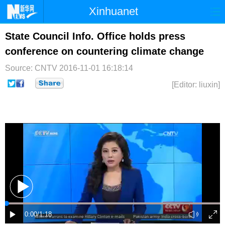
Xinhuanet
首页
时政
国际
港澳
State Council Info. Office holds press
conference on countering climate change
台湾
财经
法治
社会
Source: CNTV
2016-11-01 16:18:14
纪检
体育
科技
军事
[Editor: liuxin]
文娱
图片
视频
论坛
博客
微博