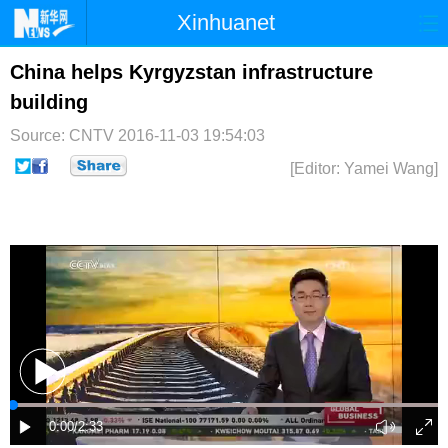
Xinhuanet
首页
时政
国际
港澳
China helps Kyrgyzstan infrastructure
building
台湾
财经
法治
社会
Source: CNTV
2016-11-03 19:54:03
纪检
体育
科技
军事
[Editor: Yamei Wang]
文娱
图片
视频
论坛
博客
微博