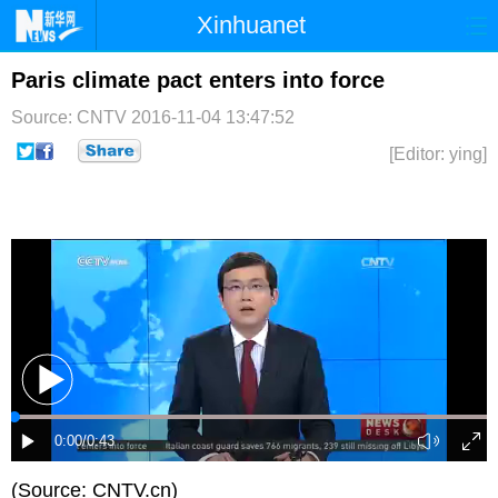
Xinhuanet
首页
时政
国际
港澳
Paris climate pact enters into force
Source: CNTV
2016-11-04 13:47:52
台湾
财经
法治
社会
[Editor: ying]
纪检
体育
科技
军事
文娱
图片
视频
论坛
博客
微博
(Source: CNTV.cn)