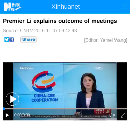
Xinhuanet
首页
时政
国际
港澳
Premier Li explains outcome of meetings
Source: CNTV
2016-11-07 09:43:48
台湾
财经
法治
社会
[Editor: Yamei Wang]
纪检
体育
科技
军事
文娱
图片
视频
论坛
博客
微博