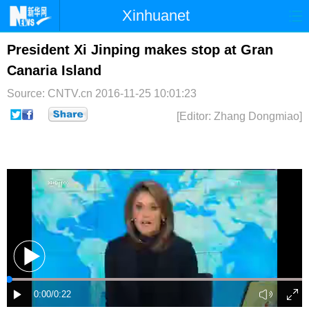
Xinhuanet
首页
时政
国际
港澳
President Xi Jinping makes stop at Gran
Canaria Island
台湾
财经
法治
社会
Source: CNTV.cn
2016-11-25 10:01:23
纪检
体育
科技
军事
[Editor: Zhang Dongmiao]
文娱
图片
视频
论坛
博客
微博