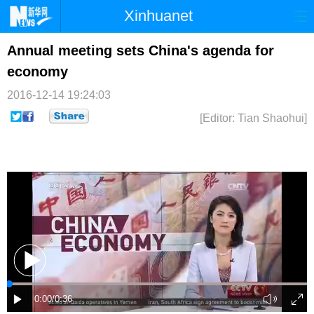
Xinhuanet
首页
时政
国际
港澳
Annual meeting sets China's agenda for
economy
台湾
财经
法治
社会
2016-12-14 19:24:03
纪检
体育
科技
军事
[Editor: Tian Shaohui]
文娱
图片
视频
论坛
博客
微博