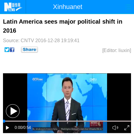
Xinhuanet
首页
时政
国际
港澳
Latin America sees major political shift in
2016
台湾
财经
法治
社会
Source: CNTV
2016-12-28 19:19:41
纪检
体育
科技
军事
[Editor: liuxin]
文娱
图片
视频
论坛
博客
微博