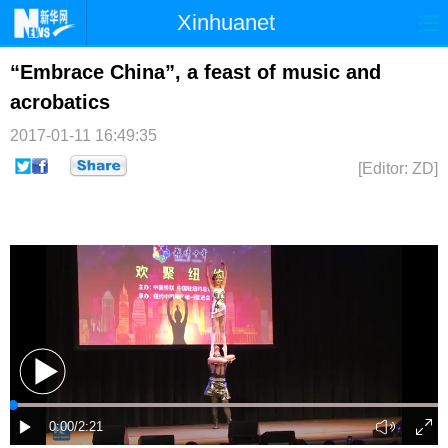
Xinhuanet
首页
时政
国际
港澳
“Embrace China”, a feast of music and
acrobatics
台湾
财经
法治
社会
2017-01-11 16:49:35
纪检
体育
科技
军事
[Editor: ZD]
文娱
图片
视频
论坛
博客
微博