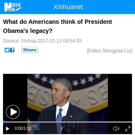
Xinhuanet
首页
时政
国际
港澳
What do Americans think of President
Obama's legacy?
台湾
财经
法治
社会
Source: Xinhua
2017-01-12 09:54:55
纪检
体育
科技
军事
[Editor: Mengjiao Liu]
文娱
图片
视频
论坛
博客
微博