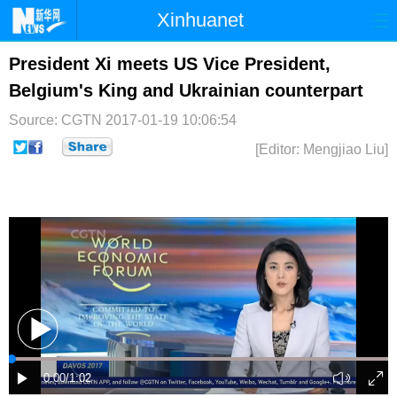
Xinhuanet
首页
时政
国际
港澳
President Xi meets US Vice President,
Belgium's King and Ukrainian counterpart
台湾
财经
法治
社会
Source: CGTN
2017-01-19 10:06:54
纪检
体育
科技
军事
[Editor: Mengjiao Liu]
文娱
图片
视频
论坛
博客
微博