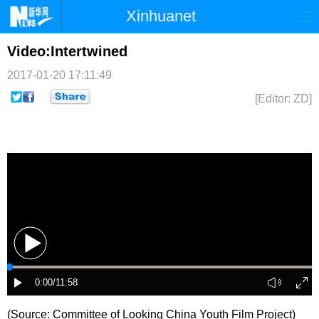
Xinhuanet
首页
时政
国际
港澳
Video:Intertwined
2017-01-20 17:11:49
台湾
财经
法治
社会
[Editor: ZD]
纪检
体育
科技
军事
文娱
图片
视频
论坛
博客
微博
(Source: Committee of Looking China Youth Film Project)