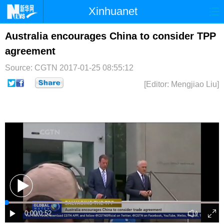
Xinhuanet
首页
时政
国际
港澳
Australia encourages China to consider TPP
agreement
台湾
财经
法治
社会
Source: CGTN
2017-01-25 08:55:12
纪检
体育
科技
军事
[Editor: Mengjiao Liu]
文娱
图片
视频
论坛
博客
微博