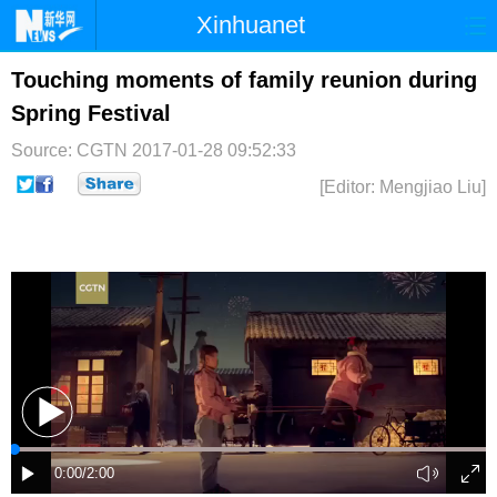
Xinhuanet
首页
时政
国际
港澳
Touching moments of family reunion during
Spring Festival
台湾
财经
法治
社会
Source: CGTN
2017-01-28 09:52:33
纪检
体育
科技
军事
[Editor: Mengjiao Liu]
文娱
图片
视频
论坛
博客
微博