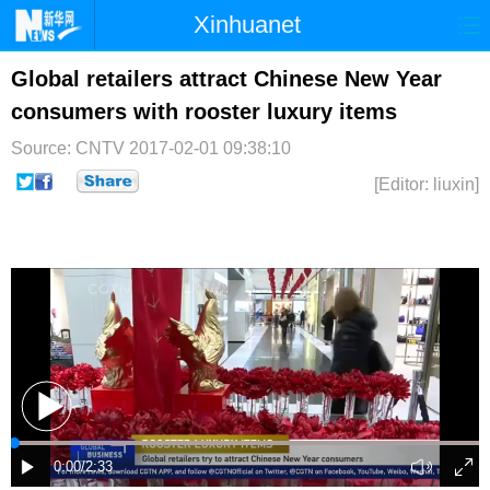
Xinhuanet
首页
时政
国际
港澳
Global retailers attract Chinese New Year
consumers with rooster luxury items
台湾
财经
法治
社会
Source: CNTV
2017-02-01 09:38:10
纪检
体育
科技
军事
[Editor: liuxin]
文娱
图片
视频
论坛
博客
微博