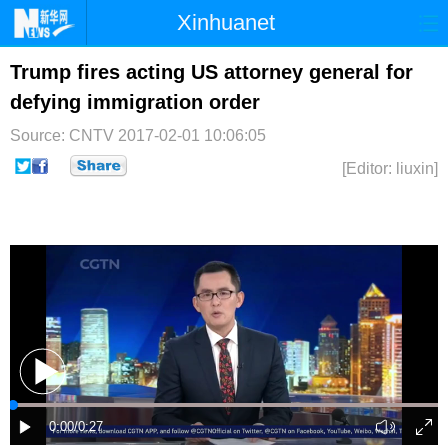
Xinhuanet
首页
时政
国际
港澳
Trump fires acting US attorney general for
defying immigration order
台湾
财经
法治
社会
Source: CNTV
2017-02-01 10:06:05
纪检
体育
科技
军事
[Editor: liuxin]
文娱
图片
视频
论坛
博客
微博