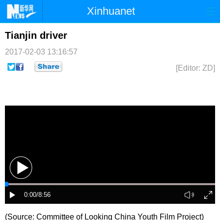
Xinhuanet
首页
时政
国际
港澳
Tianjin driver
2017-02-03 13:16:57
台湾
财经
法治
社会
[Editor: ZD]
纪检
体育
科技
军事
文娱
图片
视频
论坛
博客
微博
(Source: Committee of Looking China Youth Film Project)