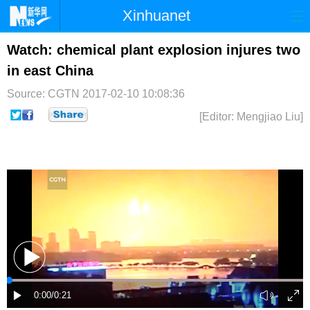
Xinhuanet
首页
时政
国际
港澳
Watch: chemical plant explosion injures two
in east China
台湾
财经
法治
社会
Source: CGTN
2017-02-10 10:08:36
纪检
体育
科技
军事
[Editor: Mengjiao Liu]
文娱
图片
视频
论坛
博客
微博