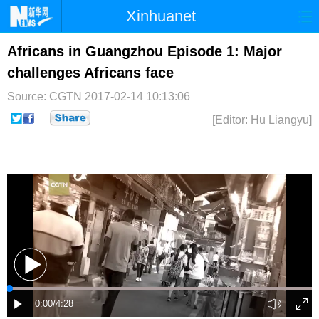
Xinhuanet
首页
时政
国际
港澳
Africans in Guangzhou Episode 1: Major
challenges Africans face
台湾
财经
法治
社会
Source: CGTN
2017-02-14 10:13:06
纪检
体育
科技
军事
[Editor: Hu Liangyu]
文娱
图片
视频
论坛
博客
微博