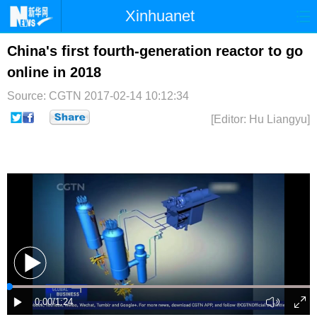
Xinhuanet
首页
时政
国际
港澳
China's first fourth-generation reactor to go
online in 2018
台湾
财经
法治
社会
Source: CGTN
2017-02-14 10:12:34
纪检
体育
科技
军事
[Editor: Hu Liangyu]
文娱
图片
视频
论坛
博客
微博