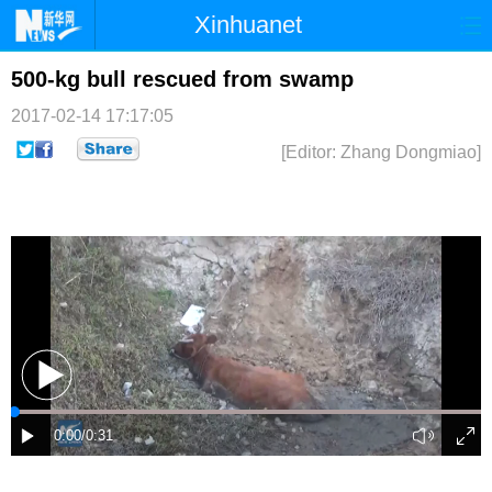
Xinhuanet
首页
时政
国际
港澳
500-kg bull rescued from swamp
2017-02-14 17:17:05
台湾
财经
法治
社会
[Editor: Zhang Dongmiao]
纪检
体育
科技
军事
文娱
图片
视频
论坛
博客
微博