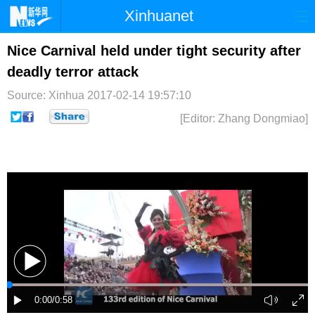
Xinhuanet
首页
时政
国际
港澳
Nice Carnival held under tight security after
deadly terror attack
台湾
财经
法治
社会
Source: Xinhua
2017-02-14 19:57:10
纪检
体育
科技
军事
[Editor: Zhang Dongmiao]
文娱
图片
视频
论坛
博客
微博